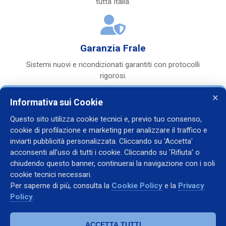
tutta Italia.
Garanzia Frale
Sistemi nuovi e ricondizionati garantiti con protocolli
rigorosi.
×
Informativa sui Cookie
Questo sito utilizza cookie tecnici e, previo tuo consenso,
cookie di profilazione e marketing per analizzare il traffico e
inviarti pubblicità personalizzata. Cliccando su 'Accetta'
acconsenti all'uso di tutti i cookie. Cliccando su 'Rifiuta' o
Contatti
chiudendo questo banner, continuerai la navigazione con i soli
+39 338 2246835
cookie tecnici necessari.
+39 335 6216070
Per saperne di più, consulta la
Cookie Policy
e la
Privacy
Policy
.
francesco.annunziata@fralemt.com
WhatsApp
ACCETTA TUTTI