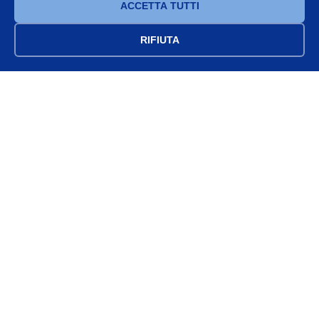
ACCETTA TUTTI
francesco.annunziata@fralemt.com
WhatsApp
RIFIUTA
Azienda
Chi Siamo
Servizi
Contatti
Seguici
Partita IVA: 05463910652 — Sede: Via Raffaele Conforti 17, 84100
Salerno