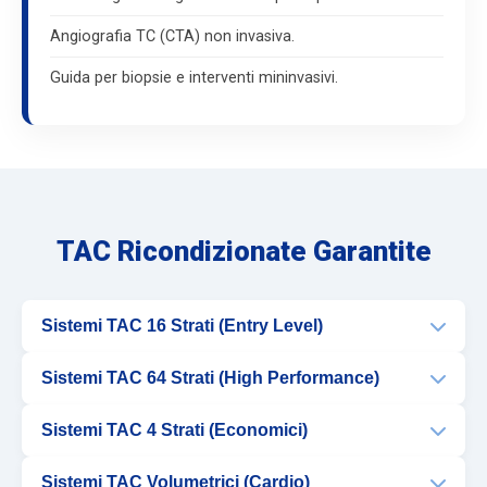
Angiografia TC (CTA) non invasiva.
Guida per biopsie e interventi mininvasivi.
TAC Ricondizionate Garantite
Sistemi TAC 16 Strati (Entry Level)
Sistemi TAC 64 Strati (High Performance)
SLICE
16 slice
Sistemi TAC 4 Strati (Economici)
COPERTURA
64 slice reali
TECNOLOGIA
Sistemi TAC Volumetrici (Cardio)
Dose ridotta